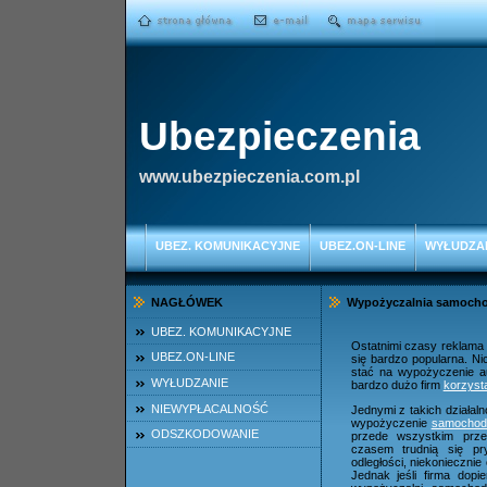
Ubezpieczenia
www.ubezpieczenia.com.pl
UBEZ. KOMUNIKACYJNE
UBEZ.ON-LINE
WYŁUDZA
NAGŁÓWEK
Wypożyczalnia samochod
UBEZ. KOMUNIKACYJNE
Ostatnimi czasy reklam
UBEZ.ON-LINE
się bardzo popularna. N
stać na wypożyczenie au
WYŁUDZANIE
bardzo dużo firm
korzyst
NIEWYPŁACALNOŚĆ
Jednymi z takich działal
wypożyczenie
samochod
ODSZKODOWANIE
przede wszystkim prze
czasem trudnią się p
odległości, niekonieczni
Jednak jeśli firma dopi