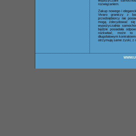
wypożyczalni samocho
rozwiązaniem.
Zakup nowego i eleganc
Vivaro graniczy z b
przedsiębiorcy nie posi
mogą zdecydować się
wypożyczalnia samocho
będzie posiadała odpowi
rozkwitać, może to 
długofalowym kontraktem.
otrzymują same zyski, z
WWW.U